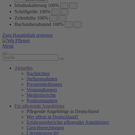
Inhaltsskalierung
100
%
Schriftgröße
100
%
Zeilenhöhe
100
%
Buchstabenabstand
100
%
Zum Hauptinhalt springen
Menü
Aktuelles
Nachrichten
Stellungnahmen
Pressemitteilungen
Veranstaltungen
Medienberichte
Positionspapiere
Für pflegende Angehörige
Pflegende Angehörige in Deutschland
Wer pflegt in Deutschland?
Erfahrungsberichte pflegender Angehöriger
Gleichberechtigung
Literaturauswahl