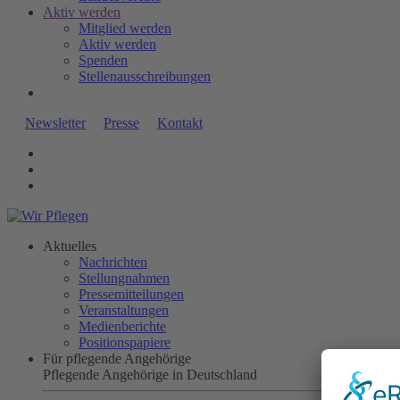
Aktiv werden
Mitglied werden
Aktiv werden
Spenden
Stellenausschreibungen
Newsletter
Presse
Kontakt
Aktuelles
Nachrichten
Stellungnahmen
Pressemitteilungen
Veranstaltungen
Medienberichte
Positionspapiere
Für pflegende Angehörige
Pflegende Angehörige in Deutschland