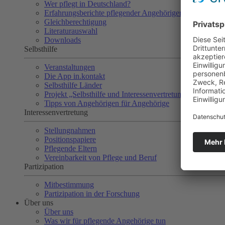
Wer pflegt in Deutschland?
Erfahrungsberichte pflegender Angehöriger
Gleichberechtigung
Literaturauswahl
Downloads
Selbsthilfe
Veranstaltungen
Die App in.kontakt
Selbsthilfe Länder
Projekt „Selbsthilfe und Interessenvertretung“
Tipps von Angehörigen für Angehörige
Interessenvertretung
Stellungnahmen
Positionspapiere
Pflegende Eltern
Vereinbarkeit von Pflege und Beruf
Partizipation
Mitbestimmung
Partizipation in der Forschung
Über uns
Über uns
Was wir für pflegende Angehörige tun