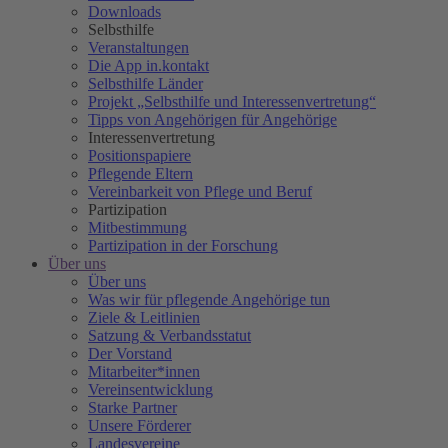
Downloads
Selbsthilfe
Veranstaltungen
Die App in.kontakt
Selbsthilfe Länder
Projekt „Selbsthilfe und Interessenvertretung“
Tipps von Angehörigen für Angehörige
Interessenvertretung
Positionspapiere
Pflegende Eltern
Vereinbarkeit von Pflege und Beruf
Partizipation
Mitbestimmung
Partizipation in der Forschung
Über uns
Über uns
Was wir für pflegende Angehörige tun
Ziele & Leitlinien
Satzung & Verbandsstatut
Der Vorstand
Mitarbeiter*innen
Vereinsentwicklung
Starke Partner
Unsere Förderer
Landesvereine