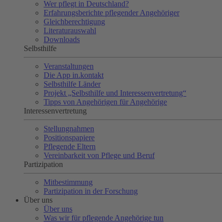
Wer pflegt in Deutschland?
Erfahrungsberichte pflegender Angehöriger
Gleichberechtigung
Literaturauswahl
Downloads
Selbsthilfe
Veranstaltungen
Die App in.kontakt
Selbsthilfe Länder
Projekt „Selbsthilfe und Interessenvertretung“
Tipps von Angehörigen für Angehörige
Interessenvertretung
Stellungnahmen
Positionspapiere
Pflegende Eltern
Vereinbarkeit von Pflege und Beruf
Partizipation
Mitbestimmung
Partizipation in der Forschung
Über uns
Über uns
Was wir für pflegende Angehörige tun