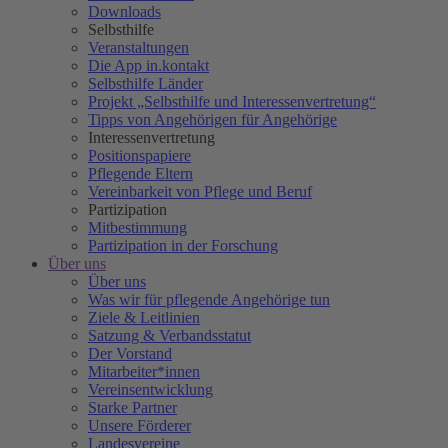
Downloads
Selbsthilfe
Veranstaltungen
Die App in.kontakt
Selbsthilfe Länder
Projekt „Selbsthilfe und Interessenvertretung“
Tipps von Angehörigen für Angehörige
Interessenvertretung
Positionspapiere
Pflegende Eltern
Vereinbarkeit von Pflege und Beruf
Partizipation
Mitbestimmung
Partizipation in der Forschung
Über uns
Über uns
Was wir für pflegende Angehörige tun
Ziele & Leitlinien
Satzung & Verbandsstatut
Der Vorstand
Mitarbeiter*innen
Vereinsentwicklung
Starke Partner
Unsere Förderer
Landesvereine