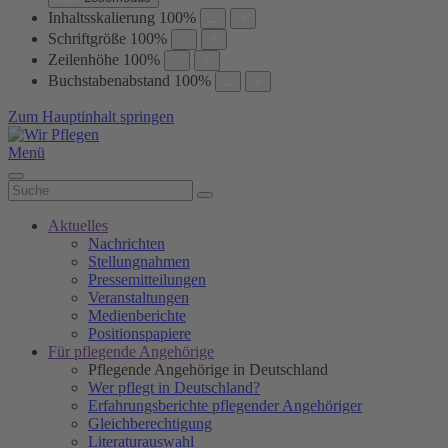
Inhaltsskalierung
100
%
Schriftgröße
100
%
Zeilenhöhe
100
%
Buchstabenabstand
100
%
Zum Hauptinhalt springen
Menü
Aktuelles
Nachrichten
Stellungnahmen
Pressemitteilungen
Veranstaltungen
Medienberichte
Positionspapiere
Für pflegende Angehörige
Pflegende Angehörige in Deutschland
Wer pflegt in Deutschland?
Erfahrungsberichte pflegender Angehöriger
Gleichberechtigung
Literaturauswahl