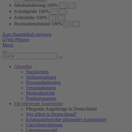
Inhaltsskalierung
100
%
Schriftgröße
100
%
Zeilenhöhe
100
%
Buchstabenabstand
100
%
Zum Hauptinhalt springen
Menü
Aktuelles
Nachrichten
Stellungnahmen
Pressemitteilungen
Veranstaltungen
Medienberichte
Positionspapiere
Für pflegende Angehörige
Pflegende Angehörige in Deutschland
Wer pflegt in Deutschland?
Erfahrungsberichte pflegender Angehöriger
Gleichberechtigung
Literaturauswahl