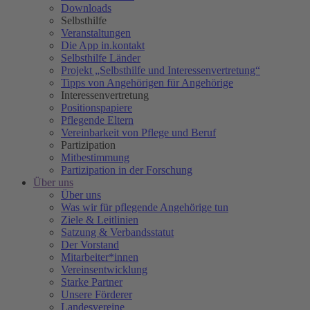
Downloads
Selbsthilfe
Veranstaltungen
Die App in.kontakt
Selbsthilfe Länder
Projekt „Selbsthilfe und Interessenvertretung“
Tipps von Angehörigen für Angehörige
Interessenvertretung
Positionspapiere
Pflegende Eltern
Vereinbarkeit von Pflege und Beruf
Partizipation
Mitbestimmung
Partizipation in der Forschung
Über uns
Über uns
Was wir für pflegende Angehörige tun
Ziele & Leitlinien
Satzung & Verbandsstatut
Der Vorstand
Mitarbeiter*innen
Vereinsentwicklung
Starke Partner
Unsere Förderer
Landesvereine