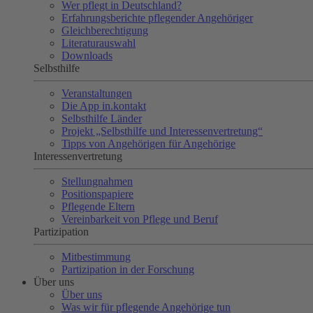
Wer pflegt in Deutschland?
Erfahrungsberichte pflegender Angehöriger
Gleichberechtigung
Literaturauswahl
Downloads
Selbsthilfe
Veranstaltungen
Die App in.kontakt
Selbsthilfe Länder
Projekt „Selbsthilfe und Interessenvertretung“
Tipps von Angehörigen für Angehörige
Interessenvertretung
Stellungnahmen
Positionspapiere
Pflegende Eltern
Vereinbarkeit von Pflege und Beruf
Partizipation
Mitbestimmung
Partizipation in der Forschung
Über uns
Über uns
Was wir für pflegende Angehörige tun