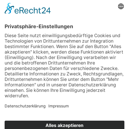
NRW
Rheinland-Pfalz
Sachsen
Schleswig-Holstein
Thüringen
Informationen
Satzung und Verbandsstatut
Presse
Newsletter
Datenschutz
Impressum