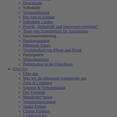
Downloads
Selbsthilfe
Veranstaltungen
Die App in.kontakt
Selbsthilfe Länder
Projekt „Selbsthilfe und Interessenvertretung“
Tipps von Angehörigen für Angehörige
Interessenvertretung
Positionspapiere
Pflegende Eltern
Vereinbarkeit von Pflege und Beruf
Partizipation
Mitbestimmung
Partizipation in der Forschung
Über uns
Über uns
Was wir für pflegende Angehörige tun
Ziele & Leitlinien
Satzung & Verbandsstatut
Der Vorstand
Mitarbeiter*innen
Vereinsentwicklung
Starke Partner
Unsere Förderer
Landesvereine