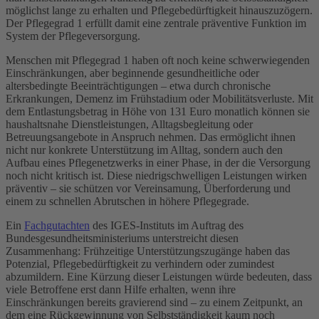
möglichst lange zu erhalten und Pflegebedürftigkeit hinauszuzögern.
Der Pflegegrad 1 erfüllt damit eine zentrale präventive Funktion im
System der Pflegeversorgung.
Menschen mit Pflegegrad 1 haben oft noch keine schwerwiegenden
Einschränkungen, aber beginnende gesundheitliche oder
altersbedingte Beeinträchtigungen – etwa durch chronische
Erkrankungen, Demenz im Frühstadium oder Mobilitätsverluste. Mit
dem Entlastungsbetrag in Höhe von 131 Euro monatlich können sie
haushaltsnahe Dienstleistungen, Alltagsbegleitung oder
Betreuungsangebote in Anspruch nehmen. Das ermöglicht ihnen
nicht nur konkrete Unterstützung im Alltag, sondern auch den
Aufbau eines Pflegenetzwerks in einer Phase, in der die Versorgung
noch nicht kritisch ist. Diese niedrigschwelligen Leistungen wirken
präventiv – sie schützen vor Vereinsamung, Überforderung und
einem zu schnellen Abrutschen in höhere Pflegegrade.
Ein
Fachgutachten
des IGES-Instituts im Auftrag des
Bundesgesundheitsministeriums unterstreicht diesen
Zusammenhang: Frühzeitige Unterstützungszugänge haben das
Potenzial, Pflegebedürftigkeit zu verhindern oder zumindest
abzumildern. Eine Kürzung dieser Leistungen würde bedeuten, dass
viele Betroffene erst dann Hilfe erhalten, wenn ihre
Einschränkungen bereits gravierend sind – zu einem Zeitpunkt, an
dem eine Rückgewinnung von Selbstständigkeit kaum noch