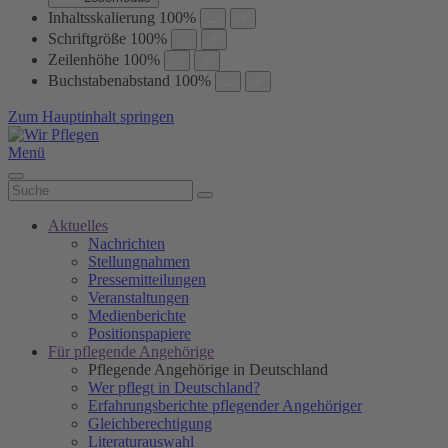
Inhaltsskalierung
100
%
Schriftgröße
100
%
Zeilenhöhe
100
%
Buchstabenabstand
100
%
Zum Hauptinhalt springen
Menü
Aktuelles
Nachrichten
Stellungnahmen
Pressemitteilungen
Veranstaltungen
Medienberichte
Positionspapiere
Für pflegende Angehörige
Pflegende Angehörige in Deutschland
Wer pflegt in Deutschland?
Erfahrungsberichte pflegender Angehöriger
Gleichberechtigung
Literaturauswahl