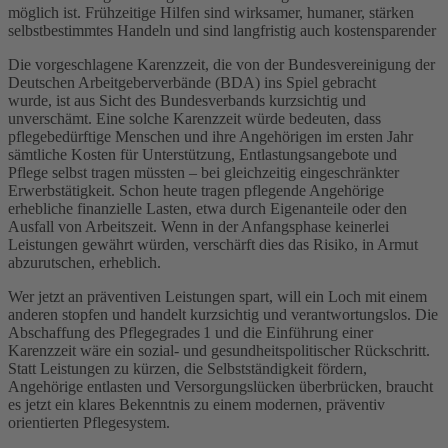
möglich ist. Frühzeitige Hilfen sind wirksamer, humaner, stärken
selbstbestimmtes Handeln und sind langfristig auch kostensparender
Die vorgeschlagene Karenzzeit, die von der Bundesvereinigung der
Deutschen Arbeitgeberverbände (BDA) ins Spiel gebracht
wurde, ist aus Sicht des Bundesverbands kurzsichtig und
unverschämt. Eine solche Karenzzeit würde bedeuten, dass
pflegebedürftige Menschen und ihre Angehörigen im ersten Jahr
sämtliche Kosten für Unterstützung, Entlastungsangebote und
Pflege selbst tragen müssten – bei gleichzeitig eingeschränkter
Erwerbstätigkeit. Schon heute tragen pflegende Angehörige
erhebliche finanzielle Lasten, etwa durch Eigenanteile oder den
Ausfall von Arbeitszeit. Wenn in der Anfangsphase keinerlei
Leistungen gewährt würden, verschärft dies das Risiko, in Armut
abzurutschen, erheblich.
Wer jetzt an präventiven Leistungen spart, will ein Loch mit einem
anderen stopfen und handelt kurzsichtig und verantwortungslos. Die
Abschaffung des Pflegegrades 1 und die Einführung einer
Karenzzeit wäre ein sozial- und gesundheitspolitischer Rückschritt.
Statt Leistungen zu kürzen, die Selbstständigkeit fördern,
Angehörige entlasten und Versorgungslücken überbrücken, braucht
es jetzt ein klares Bekenntnis zu einem modernen, präventiv
orientierten Pflegesystem.