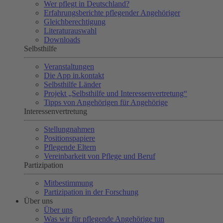
Wer pflegt in Deutschland?
Erfahrungsberichte pflegender Angehöriger
Gleichberechtigung
Literaturauswahl
Downloads
Selbsthilfe
Veranstaltungen
Die App in.kontakt
Selbsthilfe Länder
Projekt „Selbsthilfe und Interessenvertretung“
Tipps von Angehörigen für Angehörige
Interessenvertretung
Stellungnahmen
Positionspapiere
Pflegende Eltern
Vereinbarkeit von Pflege und Beruf
Partizipation
Mitbestimmung
Partizipation in der Forschung
Über uns
Über uns
Was wir für pflegende Angehörige tun