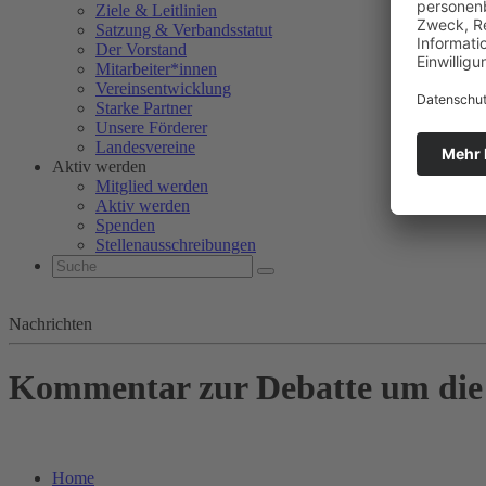
Ziele & Leitlinien
Satzung & Verbandsstatut
Der Vorstand
Mitarbeiter*innen
Vereinsentwicklung
Starke Partner
Unsere Förderer
Landesvereine
Aktiv werden
Mitglied werden
Aktiv werden
Spenden
Stellenausschreibungen
Nachrichten
Kommentar zur Debatte um die 
Home