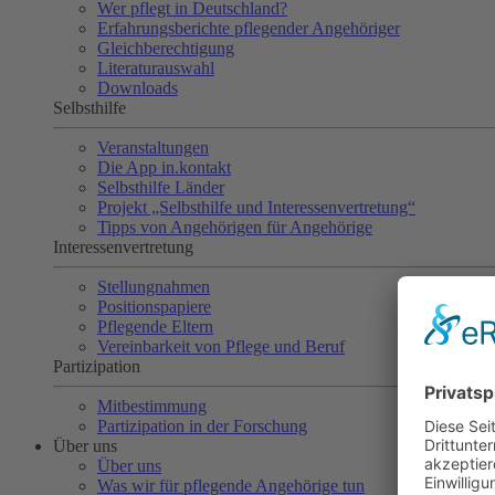
Wer pflegt in Deutschland?
Erfahrungsberichte pflegender Angehöriger
Gleichberechtigung
Literaturauswahl
Downloads
Selbsthilfe
Veranstaltungen
Die App in.kontakt
Selbsthilfe Länder
Projekt „Selbsthilfe und Interessenvertretung“
Tipps von Angehörigen für Angehörige
Interessenvertretung
Stellungnahmen
Positionspapiere
Pflegende Eltern
Vereinbarkeit von Pflege und Beruf
Partizipation
Mitbestimmung
Partizipation in der Forschung
Über uns
Über uns
Was wir für pflegende Angehörige tun