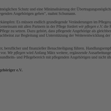
tmöglichen Schutz und eine Minimalisierung der Übertragungsmöglichkei
pflegenden Angehörigen gehen“, mahnt Schumann.
u bekämpfen: Es müssen endlich grundlegende Veränderungen im Pfleges
emeinsam mit allen Partnern in der Pflege fordert
wir pflegen e.V.
die R
flege zu setzen. Dazu gehört, dass pflegende Angehörige als gleichberec
achbeirat zur Begleitung und Unterstützung der Weiterentwicklung der
licher, beruflicher und finanzieller Benachteiligung führen. Handlungs
 vor.
Wir pflegen
wird Anfang März weitere, ergänzende Ausarbeitunge
sundheits- und Pflegebereich mit pflegenden Angehörigen und nicht üb
gehöriger e.V.