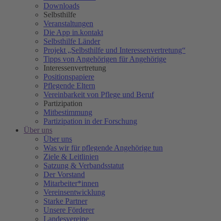
Downloads
Selbsthilfe
Veranstaltungen
Die App in.kontakt
Selbsthilfe Länder
Projekt „Selbsthilfe und Interessenvertretung“
Tipps von Angehörigen für Angehörige
Interessenvertretung
Positionspapiere
Pflegende Eltern
Vereinbarkeit von Pflege und Beruf
Partizipation
Mitbestimmung
Partizipation in der Forschung
Über uns
Über uns
Was wir für pflegende Angehörige tun
Ziele & Leitlinien
Satzung & Verbandsstatut
Der Vorstand
Mitarbeiter*innen
Vereinsentwicklung
Starke Partner
Unsere Förderer
Landesvereine