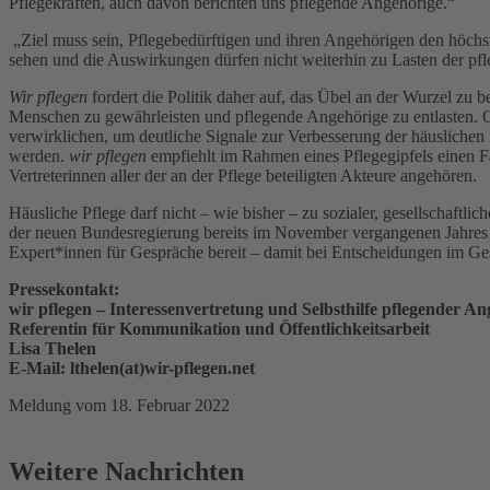
Pflegekräften, auch davon berichten uns pflegende Angehörige.“
„Ziel muss sein, Pflegebedürftigen und ihren Angehörigen den höchs
sehen und die Auswirkungen dürfen nicht weiterhin zu Lasten der 
Wir pflegen
fordert die Politik daher auf, das Übel an der Wurzel z
Menschen zu gewährleisten und pflegende Angehörige zu entlasten. G
verwirklichen, um deutliche Signale zur Verbesserung der häuslichen P
werden.
wir pflegen
empfiehlt im Rahmen eines Pflegegipfels einen F
Vertreterinnen aller der an der Pflege beteiligten Akteure angehören.
Häusliche Pflege darf nicht – wie bisher – zu sozialer, gesellschaft
der neuen Bundesregierung bereits im November vergangenen Jahres
Expert*innen für Gespräche bereit – damit bei Entscheidungen im Ge
Pressekontakt:
wir pflegen – Interessenvertretung und Selbsthilfe pflegender An
Referentin für Kommunikation und Öffentlichkeitsarbeit
Lisa Thelen
E-Mail: lthelen(at)wir-pflegen.net
Meldung vom 18. Februar 2022
Weitere Nachrichten