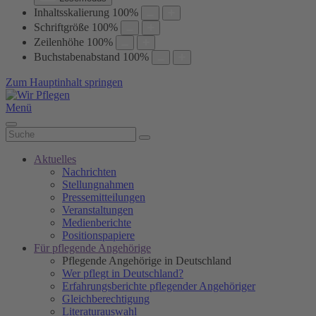
Inhaltsskalierung
100
%
Schriftgröße
100
%
Zeilenhöhe
100
%
Buchstabenabstand
100
%
Zum Hauptinhalt springen
Menü
Aktuelles
Nachrichten
Stellungnahmen
Pressemitteilungen
Veranstaltungen
Medienberichte
Positionspapiere
Für pflegende Angehörige
Pflegende Angehörige in Deutschland
Wer pflegt in Deutschland?
Erfahrungsberichte pflegender Angehöriger
Gleichberechtigung
Literaturauswahl