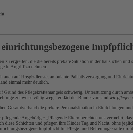
cht
einrichtungsbezogene Impfpflic
 zu ergreifen, die die bereits prekäre Situation in der häuslichen und 
ge in Angriff zu nehmen.
ich auch auf Hospiz­diens­te, ambulante Palliativversorgung und Einri
hland einmal mehr deutlich.
Grund des Pflegekräftemangels schwierig, Unterstützung durch ambulant
hörige zeitweise völlig weg,“ erklärt der Bundesvorstand
wir pflegen e
hen Gesamtverband die prekäre Personalsituation in Einrichtungen und
pflegende Angehörige: „Pflegende Eltern berichten uns vermehrt, dass
ch diese Schichten und pflegen ihre Kinder Tag und Nacht, ohne jegli
e einrichtungsbezogene Impfpflicht für Pflege- und Betreuungskräfte d